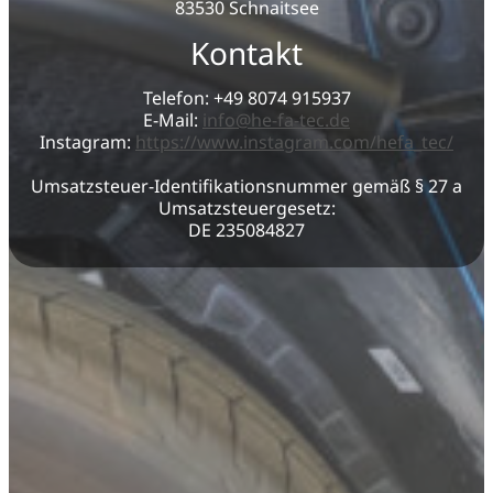
83530 Schnaitsee
Kontakt
Telefon: +49 8074 915937
E-Mail:
info@he-fa-tec.de
Instagram:­
https://www.insta­gram.com/­hefa_tec/
Umsatzsteuer-Identifikationsnummer gemäß § 27 a
Umsatzsteuergesetz:
DE 235084827